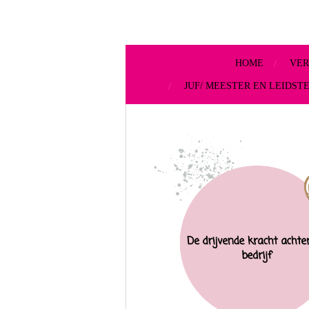
HOME
VER
JUF/ MEESTER EN LEIDST