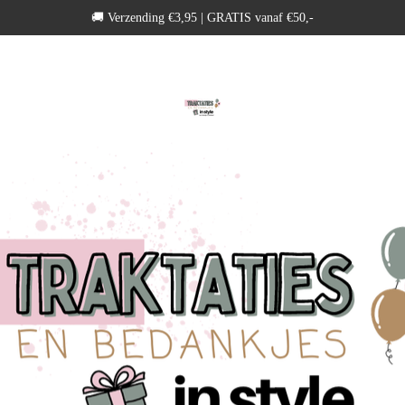
​🚚 Verzending €3,95 | GRATIS vanaf €50,-