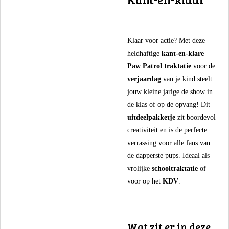
​Klaar voor actie? Met deze
heldhaftige
kant-en-klare
Paw Patrol traktatie
voor de
verjaardag
van je kind steelt
jouw kleine jarige de show in
de klas of op de opvang! Dit
uitdeelpakketje
zit boordevol
creativiteit en is de perfecte
verrassing voor alle fans van
de dapperste pups. Ideaal als
vrolijke
schooltraktatie
of
voor op het
KDV
.
​Wat zit er in deze