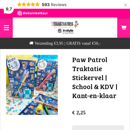
×
593
Reviews
9,7
​🚚 Verzending €3,95 | GRATIS vanaf €50,-
Paw Patrol
Traktatie
Stickervel |
School & KDV |
Kant-en-klaar
€ 2,25