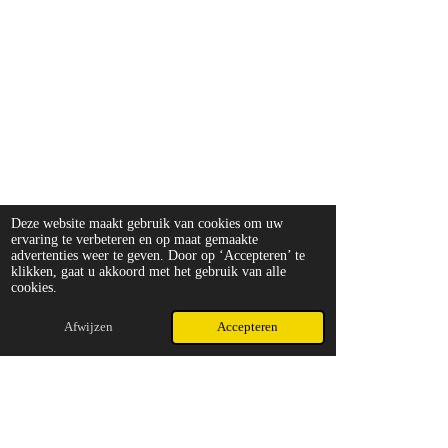
Deze website maakt gebruik van cookies om uw
ervaring te verbeteren en op maat gemaakte
advertenties weer te geven. Door op ‘Accepteren’ te
klikken, gaat u akkoord met het gebruik van alle
cookies.
Afwijzen
Accepteren