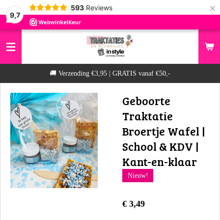
×
593
Reviews
9,7
​🚚 Verzending €3,95 | GRATIS vanaf €50,-
Geboorte
Traktatie
Broertje Wafel |
School & KDV |
Kant-en-klaar
Nieuw!
€ 3,49