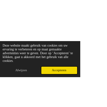
Deze website maakt gebruik van cookies om uw
ervaring te verbeteren en op maat gemaakte
advertenties weer te geven. Door op ‘Accepteren’ te
klikken, gaat u akkoord met het gebruik van alle
cookies.
Afwijzen
Accepteren