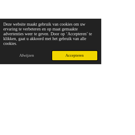
Deze website maakt gebruik van cookies om uw
ervaring te verbeteren en op maat gemaakte
advertenties weer te geven. Door op ‘Accepteren’ te
klikken, gaat u akkoord met het gebruik van alle
cookies.
Afwijzen
Accepteren