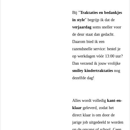
​Bij "
Traktaties en bedankjes
in style
" begrijp ik dat de
verjaardag
soms sneller voor
de deur staat dan gedacht.
Daarom bied ik een
razendsnelle service: bestel je
op werkdagen vóór 13:00 uur?
Dan verzend ik jouw vrolijke
smiley kindertraktaties
nog
dezelfde dag!
​Alles wordt volledig
kant-en-
klaar
geleverd, zodat het
direct klaar is om door de
jarige job uitgedeeld te worden
op de opvang of school. Geen