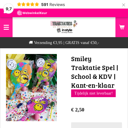
×
591
Reviews
9,7
​🚚 Verzending €3,95 | GRATIS vanaf €50,-
Smiley
Traktatie Spel |
School & KDV |
Kant-en-klaar
Tijdelijk niet leverbaar!
€ 2,50